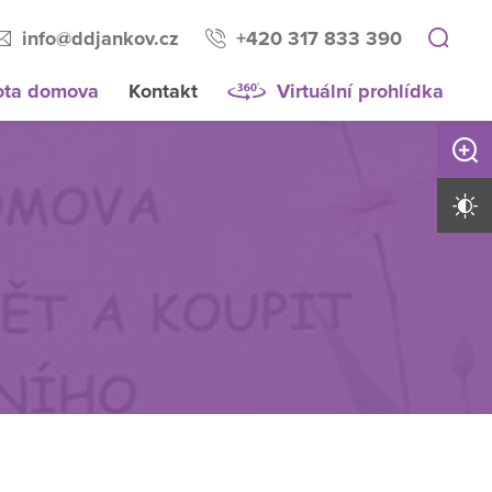
info@ddjankov.cz
+420 317 833 390
ota domova
Kontakt
Virtuální prohlídka
Zvětši
Vysoký 