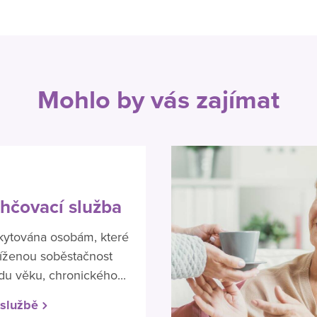
Mohlo by vás zajímat
hčovací služba
kytována osobám, které
níženou soběstačnost
du věku, chronického...
 službě