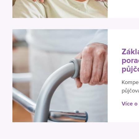
Zákl
pora
půjč
Kompe
půjčová
Více o