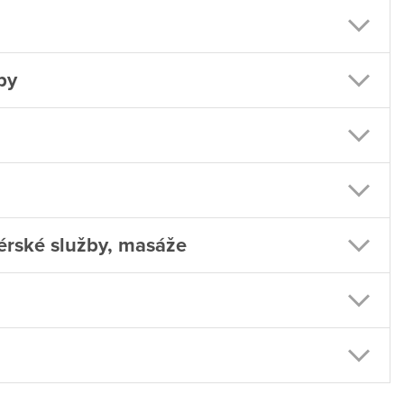
by
kérské služby, masáže