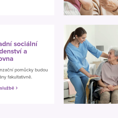
adní sociální
denství a
ovna
nzační pomůcky budou
ny fakultativně.
 službě