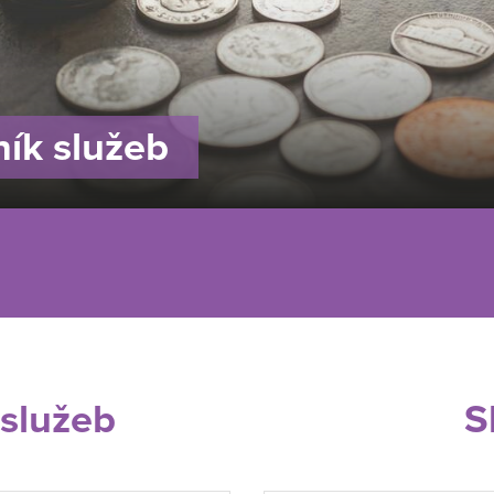
ík služeb
 služeb
S