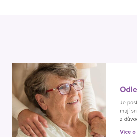
Odle
Je pos
mají s
z důvo
Více o