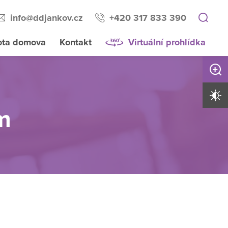
info@ddjankov.cz
+420 317 833 390
ota domova
Kontakt
Virtuální prohlídka
Zvětši
Vysoký 
m