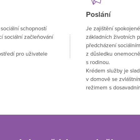
Poslání
sociální schopností
Je zajištění spokojenéh
í sociální začleňování
základních životních p
předcházení sociálním
středí pro uživatele
z důsledku onemocněn
s rodinou.
Krédem služby je slad
v domově se zvláštní
režimem s dosavadní