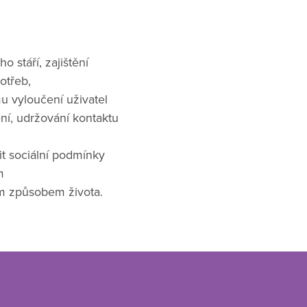
o stáří, zajištění
otřeb,
u vyloučení uživatel
í, udržování kontaktu
it sociální podmínky
m
m způsobem života.