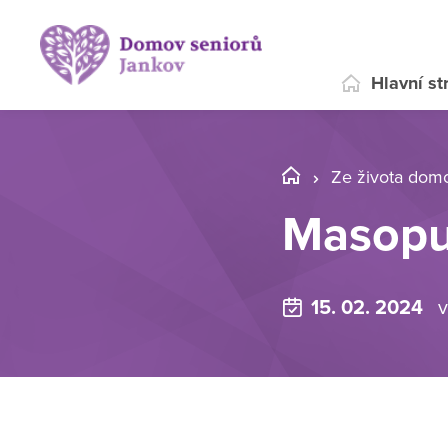
Hlavní st
Ze života dom
Masopu
15. 02. 2024
v