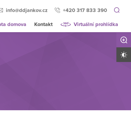
info@ddjankov.cz
+420 317 833 390
ota domova
Kontakt
Virtuální prohlídka
Zvětši
Vysoký 