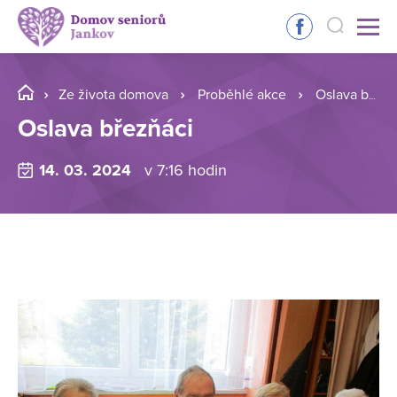
Ze života domova
Proběhlé akce
Oslava březňáci
Oslava březňáci
14. 03. 2024
v 7:16 hodin