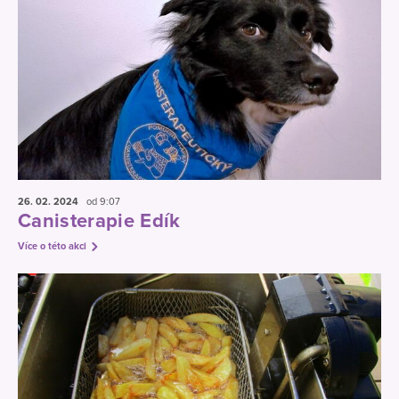
26. 02.
2024
od 9:07
Canisterapie Edík
Více o této akci